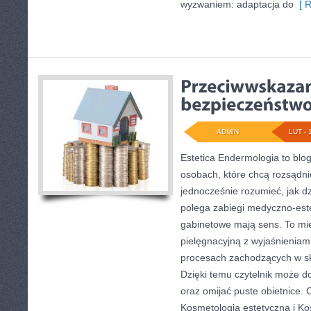
wyzwaniem: adaptacja do
[ R
ADMIN
LUT - 
Estetica Endermologia to blo
osobach, które chcą rozsądni
jednocześnie rozumieć, jak d
polega zabiegi medyczno-est
gabinetowe mają sens. To mi
pielęgnacyjną z wyjaśnieniam
procesach zachodzących w sk
Dzięki temu czytelnik może do
oraz omijać puste obietnice. 
Kosmetologia estetyczna i Ko