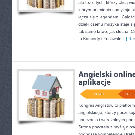
ale też o tych, którzy chcą wi
którym brzmienia spotykają s
łączą się z legendami. Całoś
dzięki czemu muzyka staje się 
tak samo łatwo, jak słucha. C
to Koncerty i Festiwale i
[ Rea
ADMIN
LUT - 
Kongres Anglistów to platfor
angielskiego, którzy poszuku
nauczania i wdrażalnych pom
Strona powstała z myślą o os
podnoszą kompetencje i trakt