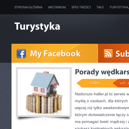
STRONA GŁÓWNA
ARCHIWUM
SPIS TREŚCI
TAGI
TURYSTYKA
ADMIN
LUT - 
Nadorsze-haller.pl to serwis w
myślą o osobach, dla których 
więcej niż tylko weekendowym
którym doświadczenie łączy si
ma pomagać łowić mądrzej i z 
szukasz konkretnych wskazó