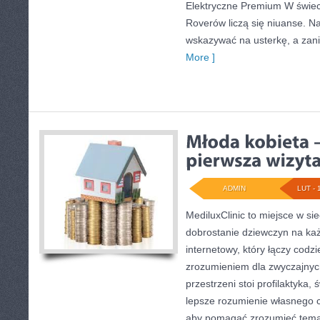
Elektryczne Premium W świec
Roverów liczą się niuanse. N
wskazywać na usterkę, a zani
More ]
ADMIN
LUT - 
MediluxClinic to miejsce w si
dobrostanie dziewczyn na każ
internetowy, który łączy codz
zrozumieniem dla zwyczajnyc
przestrzeni stoi profilaktyka
lepsze rozumienie własnego c
aby pomagać zrozumieć temat