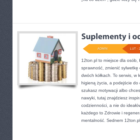
ADMIN
LUT - 
12ton.pl to miejsce dla osób,
sprawność, zmienić sylwetkę 
dwóch kółkach. To serwis, w k
higieną życia, a podejście do c
szukasz motywacji albo chce
nawyki, tutaj znajdziesz insp
codzienności, a nie do ideałó
każdego to Zdrowie i regenera
mentalność. Sednem 12ton.pl 