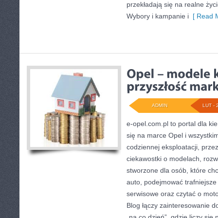
przekładają się na realne życ
Wybory i kampanie i
[ Read M
ADMIN
LUT - 
e-opel.com.pl to portal dla k
się na marce Opel i wszystkim
codziennej eksploatacji, prze
ciekawostki o modelach, rozwi
stworzone dla osób, które ch
auto, podejmować trafniejsze
serwisowe oraz czytać o moto
Blog łączy zainteresowanie 
„na co dzień”, gdzie liczy się n