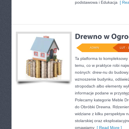
podstawowa i Edukacja
[ Rea
ADMIN
LUT - 
Ta platforma to kompleksowy
temu, co w praktyce robi najw
nośnych: drew-nu do budowy. 
wznoszenie budynku, odśwież
stropodach albo elementy wy
informacje podane w przystęp
Polecamy kategorie Meble Dre
do Obróbki Drewna. Rdzeniem
widziane z kilku perspektyw 
stolarskiej oraz eksploatacyjn
omawiamy
[ Read More ]