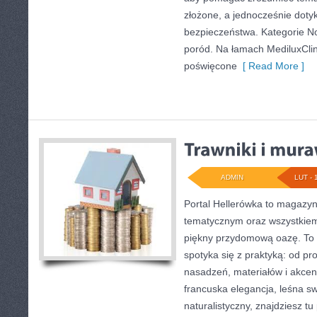
złożone, a jednocześnie doty
bezpieczeństwa. Kategorie No
poród. Na łamach MediluxClini
poświęcone
[ Read More ]
ADMIN
LUT - 
Portal Hellerówka to magazy
tematycznym oraz wszystkie
piękny przydomową oazę. To m
spotyka się z praktyką: od pr
nasadzeń, materiałów i akcent
francuska elegancja, leśna s
naturalistyczny, znajdziesz tu