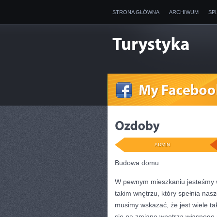
STRONA GŁÓWNA
ARCHIWUM
SP
ADMIN
Budowa domu
W pewnym mieszkaniu jesteśmy w 
takim wnętrzu, który spełnia na
musimy wskazać, że jest wiele t
się na zmianę wnętrza własnego