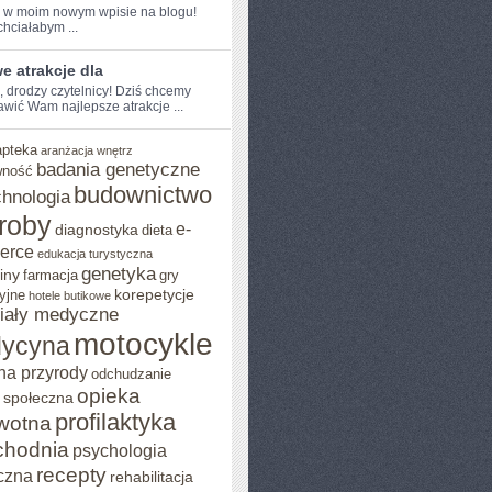
e w moim nowym wpisie na​ blogu! ​
chciałabym ...
e atrakcje dla
, drodzy czytelnicy!​ Dziś chcemy
awić Wam najlepsze atrakcje ...
apteka
aranżacja wnętrz
badania genetyczne
wność
budownictwo
chnologia
roby
e-
diagnostyka
dieta
erce
edukacja turystyczna
genetyka
iny
farmacja
gry
korepetycje
yjne
hotele butikowe
iały medyczne
motocykle
ycyna
na przyrody
odchudzanie
opieka
 społeczna
profilaktyka
wotna
chodnia
psychologia
recepty
czna
rehabilitacja