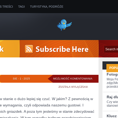
IS TREŚCI
TAGI
TURYSTYKA, PODRÓŻE
POP
Fotogr
OZDOBY
SIE - 1 - 2025
MOŻLIWOŚĆ KOMENTOWANIA
Moja Fo
zdjęćMo
przestrz
ZOSTAŁA WYŁĄCZONA
Raj dl
stanie o dużo lepiej się czuć. W jakim? Z pewnością w
Czy wie
sze wymagania, czyli odpowiada naszemu gustowi. I
stanowić
akich gniazdek. A poza tym jesteśmy w stanie zdecydować
Klucz
 mieszkania. W tym wypadku trafnym przedsięwzięciem