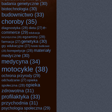
badania genetyczne
(30)
biotechnologia
(30)
budownictwo
(33)
choroby
(35)
e-
diagnostyka
(28)
dieta
(27)
commerce
(29)
edukacja
egzaminy
(28)
turystyczna
(26)
genetyka
(30)
farmacja
(27)
gry edukacyjne
(27)
hotele butikowe
materiały
korepetycje
(28)
(26)
medyczne
(30)
medycyna
(34)
motocykle
(38)
ochrona przyrody
(29)
opieka
odchudzanie
(27)
opieka
społeczna
(28)
zdrowotna
(31)
profilaktyka
(33)
przychodnia
(31)
psychologia społeczna
(29)