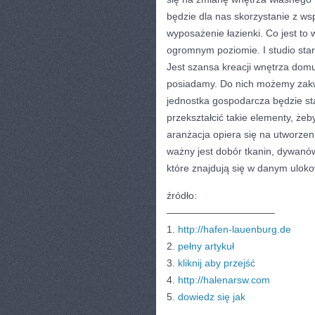
będzie dla nas skorzystanie z ws
wyposażenie łazienki. Co jest t
ogromnym poziomie. I studio st
Jest szansa kreacji wnętrza domu
posiadamy. Do nich możemy zakwa
jednostka gospodarcza będzie st
przekształcić takie elementy, żeb
aranżacja opiera się na utworze
ważny jest dobór tkanin, dywanó
które znajdują się w danym ulok
źródło:
———————————
1.
http://hafen-lauenburg.de
2.
pełny artykuł
3.
kliknij aby przejść
4.
http://halenarsw.com
5.
dowiedz się jak