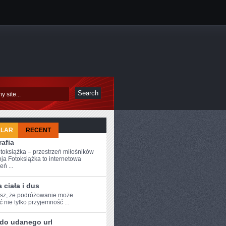
ULAR
RECENT
afia
toksiążka – przestrzeń miłośników
ja Fotoksiążka to internetowa
eń ...
a ciała i dus
sz, że podróżowanie może
 nie tylko przyjemność ...
 do udanego url