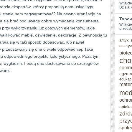
Witajci
parcia ekspertów, którzy proponują nam usługi typu
Dzisiaj 
o w stanie nam zagwarantować? Na pewno aranżację na
Topow
ara się brać pod uwagę dobre wymagania konsumenta.
Witajcie
 przy wykorzystaniu już gotowych elementów, jakie
przedst
lifikować meble, oświetlenie, dekoracje. Z pewnością tu
antyki
arała się w taki sposób dopasować, lub nawet
aserty
y przedstawiały się one o wiele odpowiedniej. Taka
biote
niu odpowiedniego projektu kolorystycznego. Poza tym
cho
w, wygładzin. I będą one dostosowane do szczegółów,
comm
owaniu.
egzam
edukac
mater
med
ochro
opieka
zdro
przy
społe