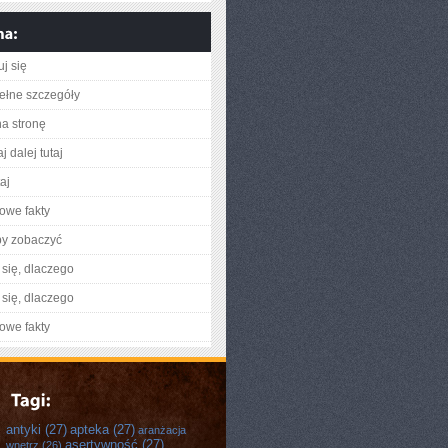
j się
ełne szczegóły
na stronę
j dalej tutaj
taj
owe fakty
by zobaczyć
się, dlaczego
się, dlaczego
owe fakty
antyki
(27)
apteka
(27)
aranżacja
asertywność
(27)
wnętrz
(26)