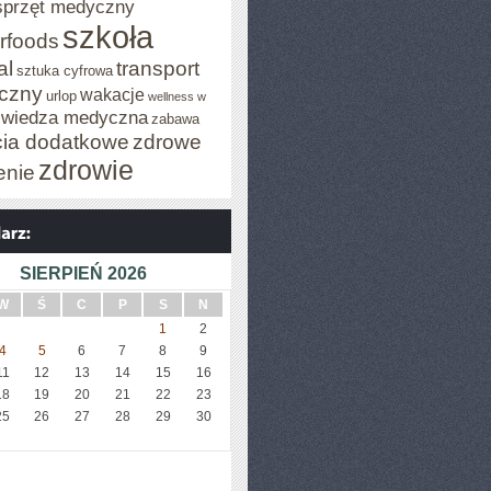
sprzęt medyczny
szkoła
rfoods
al
transport
sztuka cyfrowa
iczny
wakacje
urlop
wellness w
wiedza medyczna
zabawa
cia dodatkowe
zdrowe
zdrowie
enie
SIERPIEŃ 2026
W
Ś
C
P
S
N
1
2
4
5
6
7
8
9
11
12
13
14
15
16
18
19
20
21
22
23
25
26
27
28
29
30