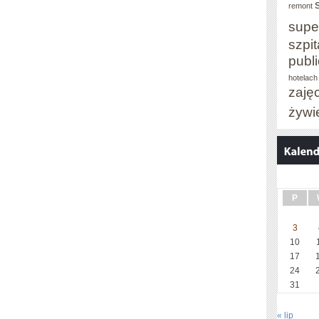
remont
supe
szpit
publ
hotelach
zaję
żywi
P
3
10
17
24
31
« lip